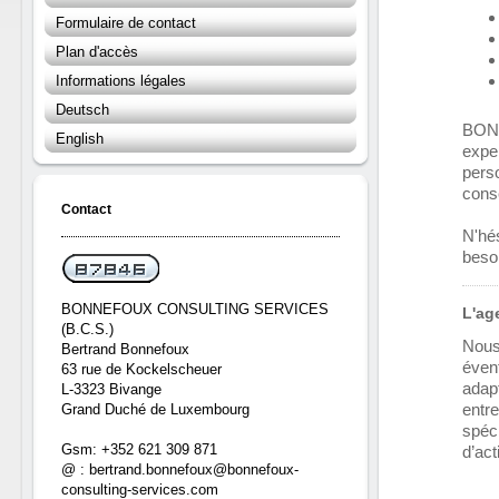
Formulaire de contact
Plan d'accès
Informations légales
Deutsch
BON
English
expe
pers
conse
Contact
N'hés
besoi
BONNEFOUX CONSULTING SERVICES
L'ag
(B.C.S.)
Nous
Bertrand Bonnefoux
évent
63 rue de Kockelscheuer
adap
L-3323 Bivange
entre
Grand Duché de Luxembourg
spéc
Gsm: +352 621 309 871
d’act
@ : bertrand.bonnefoux@bonnefoux-
consulting-services.com