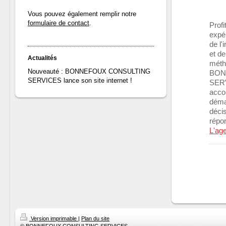
Vous pouvez également remplir notre
formulaire de contact
.
Profi
expé
de l'
et de
Actualités
métho
Nouveauté : BONNEFOUX CONSULTING
BON
SERVICES lance son site internet !
SER
acco
déma
décis
répo
L'ag
Version imprimable
|
Plan du site